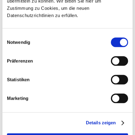
übermitteln zu können. Wir bitten Sie hier um
FSC zertifizierte Spielkarte
n: Skat, Rommé, Poker, Memo,
Zustimmung zu Cookies, um die neuen
Quartett, Fächer (z.B. Erste-Hilfe-Fächer), Puzzle und andere
Datenschutzrichtlinien zu erfüllen.
Brettspiele. Bedruckt werden Standardformate oder
speziellen Stanzformen mit pflanzlichen Druckfarben und
Lacken auf Wasserbasis unter kontrolliertem
Einwilligungsauswahl
Energieverbrauch. Die Gestaltung Ihrer Spiele und
Notwendig
Informationskarten erfolgt individuell nach Ihren
Anforderungen und Vorstellungen.
Präferenzen
Statistiken
Marketing
Details zeigen
Kalender - Frühbucherrabatte ab sofort bis Mai